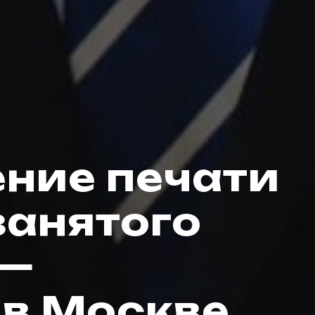
ение печати
занятого
 —
 в Москве