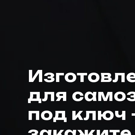
Изготовл
для само
под ключ
закажите