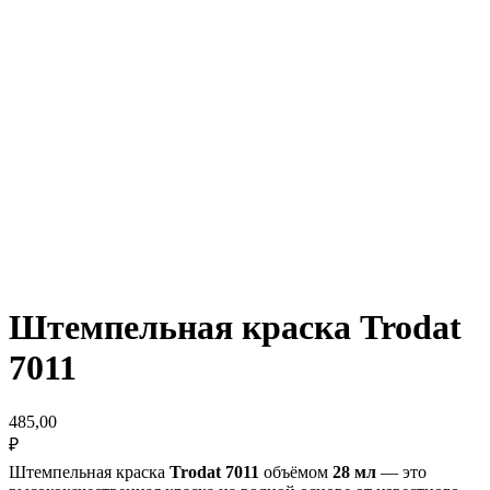
Штемпельная краска Trodat
7011
485,00
₽
Штемпельная краска
Trodat 7011
объёмом
28 мл
— это