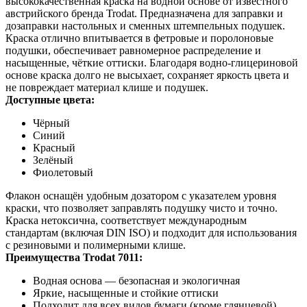
высококачественная краска на водной основе от известного
австрийского бренда Trodat. Предназначена для заправки и
дозаправки настольных и сменных штемпельных подушек.
Краска отлично впитывается в фетровые и поролоновые
подушки, обеспечивает равномерное распределение и
насыщенные, чёткие оттиски. Благодаря водно-глицериновой
основе краска долго не высыхает, сохраняет яркость цвета и
не повреждает материал клише и подушек.
Доступные цвета:
Чёрный
Синий
Красный
Зелёный
Фиолетовый
Флакон оснащён удобным дозатором с указателем уровня
краски, что позволяет заправлять подушку чисто и точно.
Краска нетоксична, соответствует международным
стандартам (включая DIN ISO) и подходит для использования
с резиновыми и полимерными клише.
Преимущества Trodat 7011:
Водная основа — безопасная и экологичная
Яркие, насыщенные и стойкие оттиски
Подходит для всех видов бумаги (кроме глянцевой)